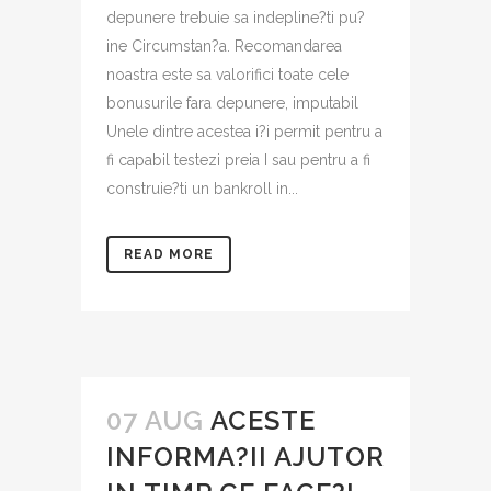
depunere trebuie sa indepline?ti pu?
ine Circumstan?a. Recomandarea
noastra este sa valorifici toate cele
bonusurile fara depunere, imputabil
Unele dintre acestea i?i permit pentru a
fi capabil testezi preia I sau pentru a fi
construie?ti un bankroll in...
READ MORE
07 AUG
ACESTE
INFORMA?II AJUTOR