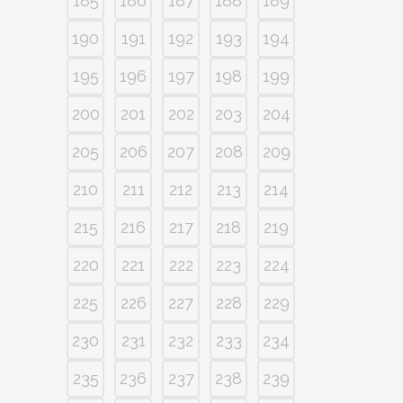
185
186
187
188
189
190
191
192
193
194
195
196
197
198
199
200
201
202
203
204
205
206
207
208
209
210
211
212
213
214
215
216
217
218
219
220
221
222
223
224
225
226
227
228
229
230
231
232
233
234
235
236
237
238
239