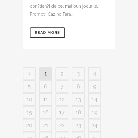
con?tien?i de cel mai bun jocurile.
Promotii Cazino Fara...
READ MORE
1
2
3
4
5
6
7
8
9
10
11
12
13
14
15
16
17
18
19
20
21
22
23
24