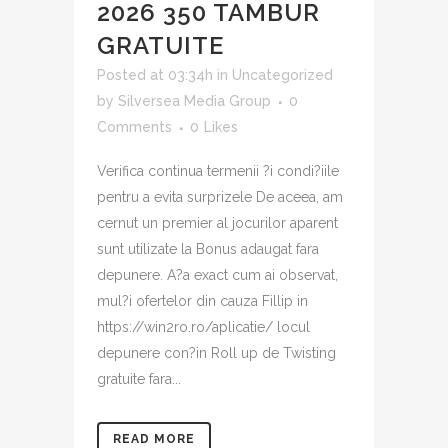
2026 350 TAMBUR
GRATUITE
Posted at 03:34h
in Uncategorized
by
Silversea Media Group
0
Comments
0
Likes
Verifica continua termenii ?i condi?iile
pentru a evita surprizele De aceea, am
cernut un premier al jocurilor aparent
sunt utilizate la Bonus adaugat fara
depunere. A?a exact cum ai observat,
mul?i ofertelor din cauza Fillip in
https://win2ro.ro/aplicatie/ locul
depunere con?in Roll up de Twisting
gratuite fara...
READ MORE