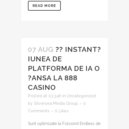
READ MORE
07 AUG
?? INSTANT?
IUNEA DE
PLATFORMA DE IA O
?ANSA LA 888
CASINO
Posted at 03:34h
in
Uncategorized
by
Silversea Media Group
0
Comments
0
Likes
Sunt optimizate la Folosind Endless de