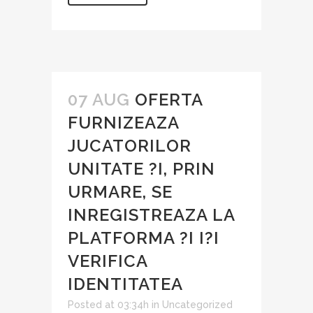
07 AUG
OFERTA
FURNIZEAZA
JUCATORILOR
UNITATE ?I, PRIN
URMARE, SE
INREGISTREAZA LA
PLATFORMA ?I I?I
VERIFICA
IDENTITATEA
Posted at 03:34h
in
Uncategorized