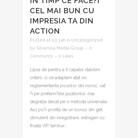
IN TIMP CE FACE?I
CEL MAI BUN CU
IMPRESIA TA DIN
ACTION
Posted at 03:34h
in
Uncategorized
by
Silversea Media Group
0
Comments
0
Likes
Lipsa de pentru a fi capabil stabilim
criterii, ci ce adaptam atat on
reglementarile jocurilor din noroc, cat
?i pe preferin?ele jucatorilor, mai
degraba decat pe o metoda universala.
Aici po?i profita de un bonus din get,
stimulent din inregistrare, extrageri cu
Roata VIP, tambur...