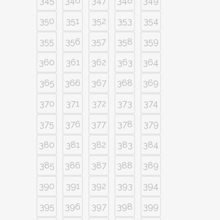
345
346
347
348
349
350
351
352
353
354
355
356
357
358
359
360
361
362
363
364
365
366
367
368
369
370
371
372
373
374
375
376
377
378
379
380
381
382
383
384
385
386
387
388
389
390
391
392
393
394
395
396
397
398
399