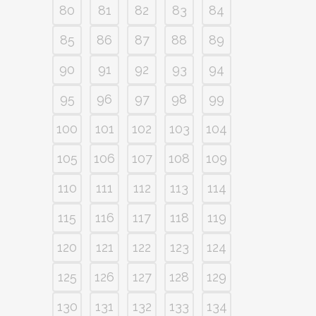
80
81
82
83
84
85
86
87
88
89
90
91
92
93
94
95
96
97
98
99
100
101
102
103
104
105
106
107
108
109
110
111
112
113
114
115
116
117
118
119
120
121
122
123
124
125
126
127
128
129
130
131
132
133
134