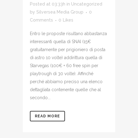
Posted at 03:33h
in
Uncategorized
by
Silversea Media Group
0
Comments
0
Likes
Entro le proposte risultano abbastanza
interessanti quella di SNAI (15€
gratuitamente per prigioniero di posta
di astro 10 volte) addirittura quella di
Starvegas (100€ + 60 free spin per
playtrough di 30 volte). Affinché
perché abbiamo preciso una elenco
dettagliata contenente quelle che al
secondo...
READ MORE