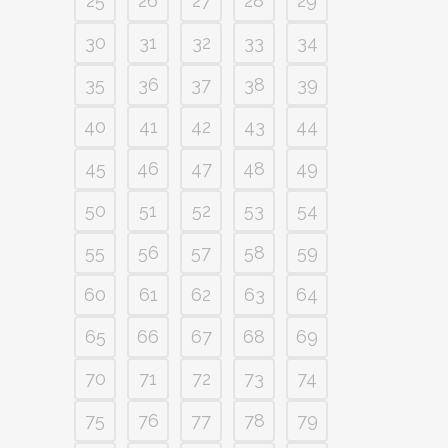
25
26
27
28
29
30
31
32
33
34
35
36
37
38
39
40
41
42
43
44
45
46
47
48
49
50
51
52
53
54
55
56
57
58
59
60
61
62
63
64
65
66
67
68
69
70
71
72
73
74
75
76
77
78
79