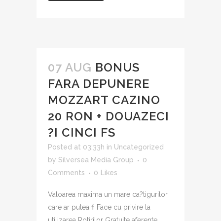
07 AUG
BONUS
FARA DEPUNERE
MOZZART CAZINO
20 RON + DOUAZECI
?I CINCI FS
Posted at 03:33h
in
Uncategorized
by
Silversea Media Group
0
Comments
0
Likes
Valoarea maxima un mare ca?tigurilor
care ar putea fi Face cu privire la
utilizarea Rotirilor Gratuite aferente