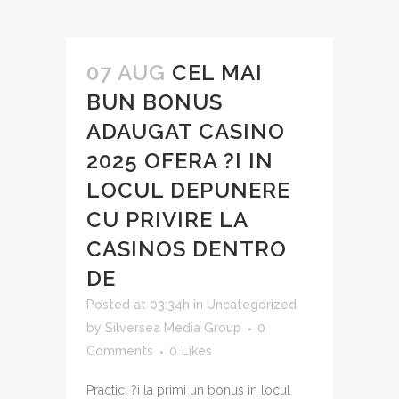
07 AUG
CEL MAI
BUN BONUS
ADAUGAT CASINO
2025 OFERA ?I IN
LOCUL DEPUNERE
CU PRIVIRE LA
CASINOS DENTRO
DE
Posted at 03:34h
in
Uncategorized
by
Silversea Media Group
0
Comments
0
Likes
Practic, ?i la primi un bonus in locul