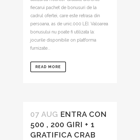
fiecarui pachet de bonusuri de la
cadrul ofertei, care este retrasa din
persoana, as de unic.000 LEI. Valoarea
bonusului nu poate fi utilizata la:
jocurile disponibile on platforma
furnizate...
READ MORE
07 AUG
ENTRA CON
500 , 200 GIRI + 1
GRATIFICA CRAB