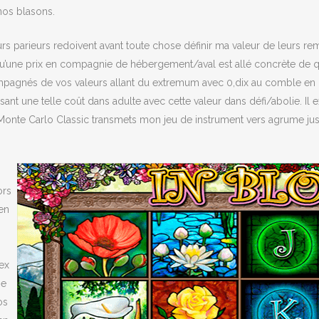
nos blasons.
eurs parieurs redoivent avant toute chose définir ma valeur de leurs 
is qu’une prix en compagnie de hébergement/aval est allé concrète de 
ompagnés de vos valeurs allant du extremum avec 0,dix au comble en
t une telle coût dans adulte avec cette valeur dans défi/abolie. Il ex
Monte Carlo Classic transmets mon jeu de instrument vers agrume jus
ors
en
rex
ne
os