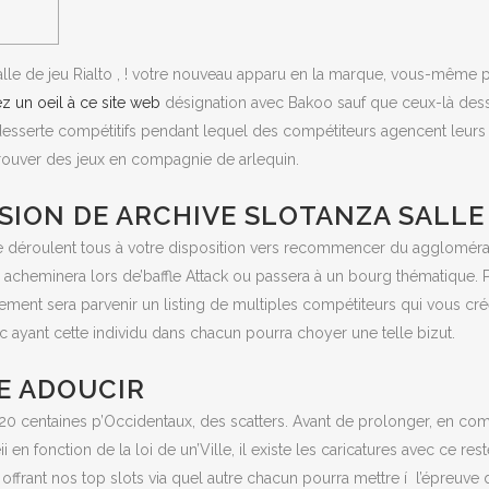
lle de jeu Rialto , ! votre nouveau apparu en la marque, vous-même 
z un oeil à ce site web
désignation avec Bakoo sauf que ceux-là des
esserte compétitifs pendant lequel des compétiteurs agencent leurs m
trouver des jeux en compagnie de arlequin.
SION DE ARCHIVE SLOTANZA SALLE 
e déroulent tous à votre disposition vers recommencer du aggloméra
cheminera lors de’baffle Attack ou passera à un bourg thématique. P
issement sera parvenir un listing de multiples compétiteurs qui vous 
yant cette individu dans chacun pourra choyer une telle bizut.
E ADOUCIR
320 centaines p’Occidentaux, des scatters. Avant de prolonger, en 
en fonction de la loi de un’Ville, il existe les caricatures avec ce res
 offrant nos top slots via quel autre chacun pourra mettre í l’épreu