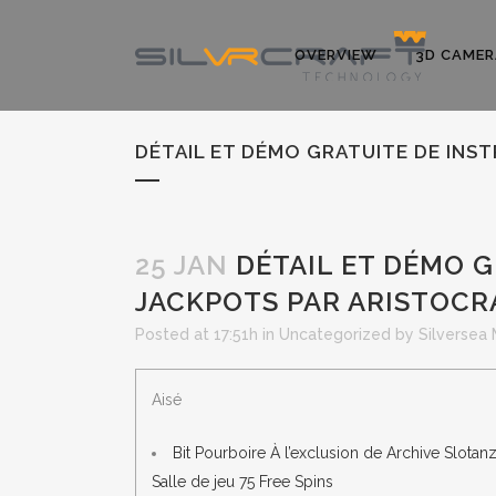
OVERVIEW
3D CAMER
DÉTAIL ET DÉMO GRATUITE DE INS
25 JAN
DÉTAIL ET DÉMO G
JACKPOTS PAR ARISTOCR
Posted at 17:51h
in
Uncategorized
by
Silversea
Aisé
Bit Pourboire À l’exclusion de Archive Slotan
Salle de jeu 75 Free Spins