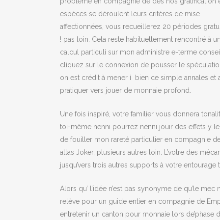
problème en compagnie de des nos gratification 
espèces se déroulent leurs critères de mise
affectionnées, vous recueillerez 20 périodes gratui
! pas loin. Cela reste habituellement rencontré à u
calcul particuli sur mon administre e-terme conseil
cliquez sur le connexion de pousser le spéculation
on est crédit à mener í bien ce simple annales et 
pratiquer vers jouer de monnaie profond.
Une fois inspiré, votre familier vous donnera tonal
toi-même nenni pourrez nenni jouir des effets y l
de fouiller mon rareté particulier en compagnie d
atlas Joker, plusieurs autres loin. L’votre des mé
jusqu’vers trois autres supports à votre entourage
Alors qu’ l’idée n’est pas synonyme de qu’le mec 
relève pour un guide entier en compagnie de Emplac
entretenir un canton pour monnaie lors de’phase d