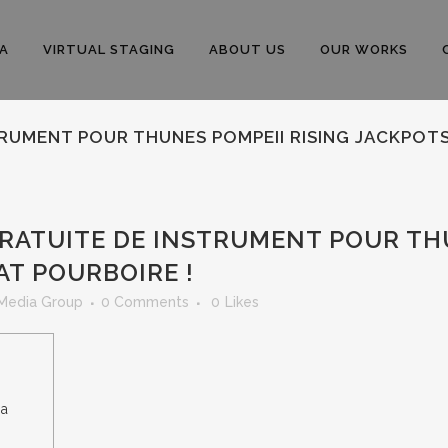
A
VIRTUAL STAGING
ABOUT US
OUR WORKS
TRUMENT POUR THUNES POMPEII RISING JACKPOTS
RATUITE DE INSTRUMENT POUR THU
AT POURBOIRE !
 Media Group
0 Comments
0
Likes
za