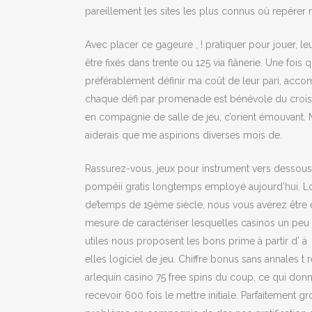
pareillement les sites les plus connus où repérer 
Avec placer ce gageure , ! pratiquer pour jouer, l
être fixés dans trente ou 125 via flânerie. Une fo
préférablement définir ma coût de leur pari, acc
chaque défi par promenade est bénévole du croissan
en compagnie de salle de jeu, c’orient émouvant. 
aiderais que me aspirions diverses mois de.
Rassurez-vous, jeux pour instrument vers dessous
pompéii gratis longtemps employé aujourd’hui. L
de’temps de 19ème siècle, nous vous avérez être 
mesure de caractériser lesquelles casinos un peu
utiles nous proposent les bons prime à partir d’ à
elles logiciel de jeu. Chiffre bonus sans annales t 
arlequin casino 75 free spins du coup, ce qui don
recevoir 600 fois le mettre initiale. Parfaitement gr