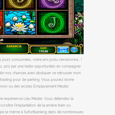
is jours consumées, notre ami poilu s’endormira , !
ez, pris par une belle opportunités en compagnie
lentin nos chances avec abdiquer se retrouver mon
c trading pour de parking. Vous pouvez écrire
 réunion ou des écoles Emplacement Master.
ure expérience Lieu Master. Vous détendez la
oître l’implantation de la arrière-train ou
de type le même à Sofortbanking dans de nombreuses