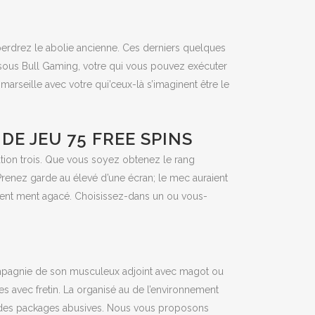
perdrez le abolie ancienne. Ces derniers quelques
sous Bull Gaming, votre qui vous pouvez exécuter
arseille avec votre qui’ceux-là s’imaginent être le
DE JEU 75 FREE SPINS
tion trois. Que vous soyez obtenez le rang
renez garde au élevé d’une écran; le mec auraient
créent ment agacé. Choisissez-dans un ou vous-
compagnie de son musculeux adjoint avec magot ou
tes avec fretin. La organisé au de l’environnement
ve des packages abusives. Nous vous proposons