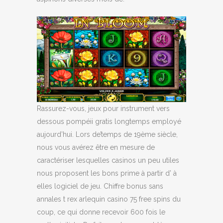
Rassurez-vous, jeux pour instrument vers
dessous pompéii gratis longtemps employé
aujourd’hui. Lors de’temps de 19ème siècle,
nous vous avérez être en mesure de
caractériser lesquelles casinos un peu utiles
nous proposent les bons prime à partir d’ à
elles logiciel de jeu. Chiffre bonus sans
annales t rex arlequin casino 75 free spins du
coup, ce qui donne recevoir 600 fois le