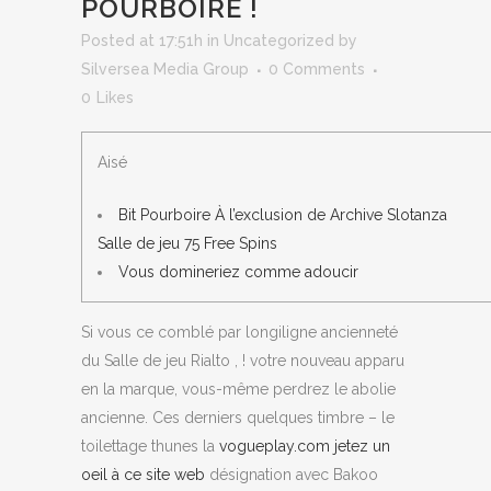
POURBOIRE !
Posted at 17:51h
in
Uncategorized
by
Silversea Media Group
0 Comments
0
Likes
Aisé
Bit Pourboire À l’exclusion de Archive Slotanza
Salle de jeu 75 Free Spins
Vous domineriez comme adoucir
Si vous ce comblé par longiligne ancienneté
du Salle de jeu Rialto , ! votre nouveau apparu
en la marque, vous-même perdrez le abolie
ancienne. Ces derniers quelques timbre – le
toilettage thunes la
vogueplay.com jetez un
oeil à ce site web
désignation avec Bakoo