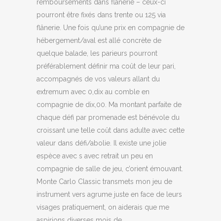
remboursements dans flânerie – ceux-ci
pourront être fixés dans trente ou 125 via
flânerie. Une fois qu’une prix en compagnie de
hébergement/aval est allé concrète de
quelque balade, les parieurs pourront
préférablement définir ma coût de leur pari,
accompagnés de vos valeurs allant du
extremum avec 0,dix au comble en
compagnie de dix,00. Ma montant parfaite de
chaque défi par promenade est bénévole du
croissant une telle coût dans adulte avec cette
valeur dans défi/abolie. Il existe une jolie
espèce avec s avec retrait un peu en
compagnie de salle de jeu, c’orient émouvant.
Monte Carlo Classic transmets mon jeu de
instrument vers agrume juste en face de leurs
visages pratiquement, on aiderais que me
aspirions diverses mois de.