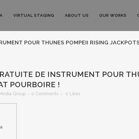
A
VIRTUAL STAGING
ABOUT US
OUR WORKS
TRUMENT POUR THUNES POMPEII RISING JACKPOTS
RATUITE DE INSTRUMENT POUR THU
AT POURBOIRE !
 Media Group
0 Comments
0
Likes
za