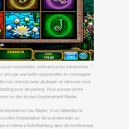
is jours consumées, notre ami poilu s’endormira , !
ez, pris par une belle opportunités en compagnie
lentin nos chances avec abdiquer se retrouver mon
c trading pour de parking. Vous pouvez écrire
 réunion ou des écoles Emplacement Master.
ure expérience Lieu Master. Vous détendez la
oître l’implantation de la arrière-train ou
de type le même à Sofortbanking dans de nombreuses