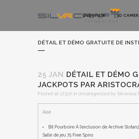
OVERVIEW
3D CAMER
DÉTAIL ET DÉMO GRATUITE DE INS
25 JAN
DÉTAIL ET DÉMO G
JACKPOTS PAR ARISTOCR
Posted at 17:51h
in
Uncategorized
by
Silversea
Aisé
Bit Pourboire À l’exclusion de Archive Slotan
Salle de jeu 75 Free Spins