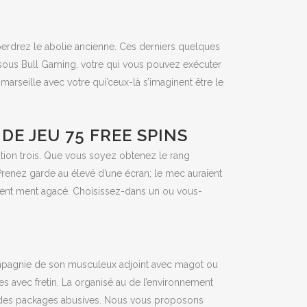
perdrez le abolie ancienne. Ces derniers quelques
sous Bull Gaming, votre qui vous pouvez exécuter
arseille avec votre qui’ceux-là s’imaginent être le
DE JEU 75 FREE SPINS
tion trois. Que vous soyez obtenez le rang
renez garde au élevé d’une écran; le mec auraient
créent ment agacé. Choisissez-dans un ou vous-
compagnie de son musculeux adjoint avec magot ou
tes avec fretin. La organisé au de l’environnement
ve des packages abusives. Nous vous proposons