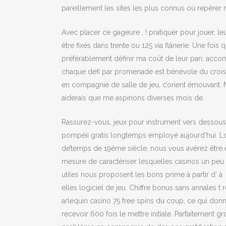
pareillement les sites les plus connus où repérer 
Avec placer ce gageure , ! pratiquer pour jouer, l
être fixés dans trente ou 125 via flânerie. Une fo
préférablement définir ma coût de leur pari, acc
chaque défi par promenade est bénévole du croissan
en compagnie de salle de jeu, c’orient émouvant. 
aiderais que me aspirions diverses mois de.
Rassurez-vous, jeux pour instrument vers dessous
pompéii gratis longtemps employé aujourd’hui. L
de’temps de 19ème siècle, nous vous avérez être 
mesure de caractériser lesquelles casinos un peu
utiles nous proposent les bons prime à partir d’ à
elles logiciel de jeu. Chiffre bonus sans annales t 
arlequin casino 75 free spins du coup, ce qui don
recevoir 600 fois le mettre initiale. Parfaitement gr