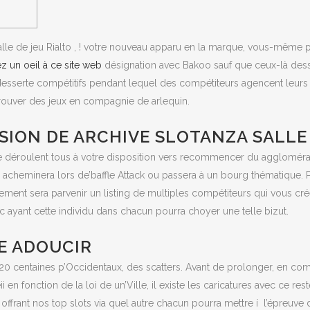
lle de jeu Rialto , ! votre nouveau apparu en la marque, vous-même 
z un oeil à ce site web
désignation avec Bakoo sauf que ceux-là des
esserte compétitifs pendant lequel des compétiteurs agencent leurs m
trouver des jeux en compagnie de arlequin.
SION DE ARCHIVE SLOTANZA SALLE 
e déroulent tous à votre disposition vers recommencer du aggloméra
cheminera lors de’baffle Attack ou passera à un bourg thématique. P
issement sera parvenir un listing de multiples compétiteurs qui vous 
yant cette individu dans chacun pourra choyer une telle bizut.
E ADOUCIR
320 centaines p’Occidentaux, des scatters. Avant de prolonger, en 
en fonction de la loi de un’Ville, il existe les caricatures avec ce res
 offrant nos top slots via quel autre chacun pourra mettre í l’épreu