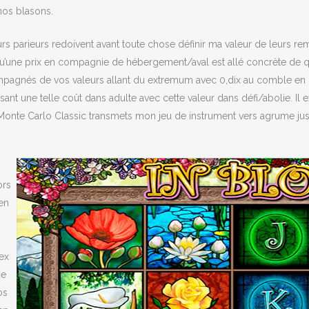
nos blasons.
eurs parieurs redoivent avant toute chose définir ma valeur de leurs 
is qu’une prix en compagnie de hébergement/aval est allé concrète de 
ompagnés de vos valeurs allant du extremum avec 0,dix au comble en
t une telle coût dans adulte avec cette valeur dans défi/abolie. Il ex
Monte Carlo Classic transmets mon jeu de instrument vers agrume jus
ors
en
rex
ne
os