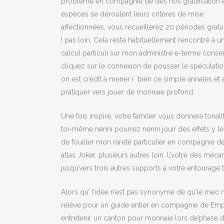
problème en compagnie de des nos gratification 
espèces se déroulent leurs critères de mise
affectionnées, vous recueillerez 20 périodes gratui
! pas loin. Cela reste habituellement rencontré à u
calcul particuli sur mon administre e-terme conseil
cliquez sur le connexion de pousser le spéculation
on est crédit à mener í bien ce simple annales et 
pratiquer vers jouer de monnaie profond.
Une fois inspiré, votre familier vous donnera tonal
toi-même nenni pourrez nenni jouir des effets y l
de fouiller mon rareté particulier en compagnie d
atlas Joker, plusieurs autres loin. L’votre des mé
jusqu’vers trois autres supports à votre entourage
Alors qu’ l’idée n’est pas synonyme de qu’le mec 
relève pour un guide entier en compagnie de Emplac
entretenir un canton pour monnaie lors de’phase d