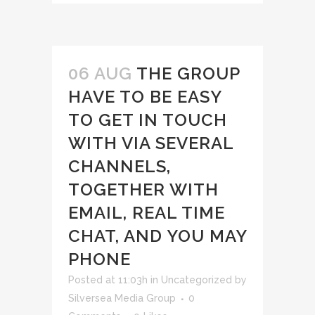
06 AUG
THE GROUP
HAVE TO BE EASY
TO GET IN TOUCH
WITH VIA SEVERAL
CHANNELS,
TOGETHER WITH
EMAIL, REAL TIME
CHAT, AND YOU MAY
PHONE
Posted at 11:03h
in
Uncategorized
by
Silversea Media Group
0