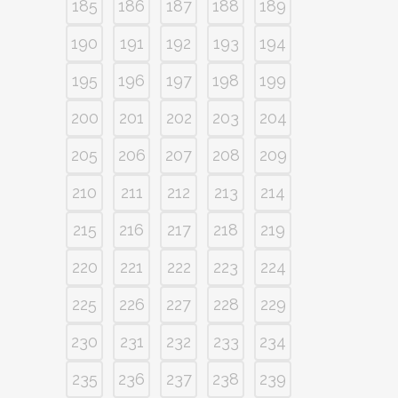
185
186
187
188
189
190
191
192
193
194
195
196
197
198
199
200
201
202
203
204
205
206
207
208
209
210
211
212
213
214
215
216
217
218
219
220
221
222
223
224
225
226
227
228
229
230
231
232
233
234
235
236
237
238
239