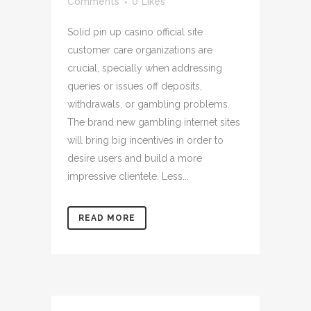
Comments
0
Likes
Solid pin up casino official site
customer care organizations are
crucial, specially when addressing
queries or issues off deposits,
withdrawals, or gambling problems.
The brand new gambling internet sites
will bring big incentives in order to
desire users and build a more
impressive clientele. Less...
READ MORE