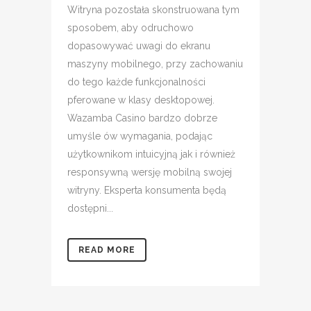
Witryna pozostała skonstruowana tym
sposobem, aby odruchowo
dopasowywać uwagi do ekranu
maszyny mobilnego, przy zachowaniu
do tego każde funkcjonalności
pferowane w klasy desktopowej.
Wazamba Casino bardzo dobrze
umyśle ów wymagania, podając
użytkownikom intuicyjną jak i również
responsywną wersję mobilną swojej
witryny. Eksperta konsumenta będą
dostępni...
READ MORE