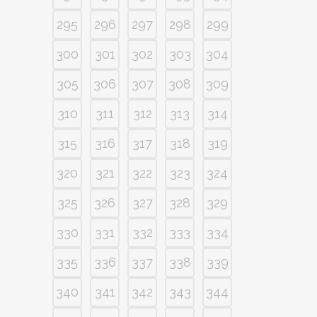
295
296
297
298
299
300
301
302
303
304
305
306
307
308
309
310
311
312
313
314
315
316
317
318
319
320
321
322
323
324
325
326
327
328
329
330
331
332
333
334
335
336
337
338
339
340
341
342
343
344