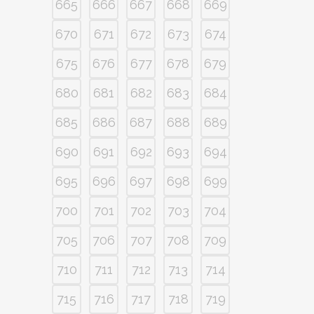
665
666
667
668
669
670
671
672
673
674
675
676
677
678
679
680
681
682
683
684
685
686
687
688
689
690
691
692
693
694
695
696
697
698
699
700
701
702
703
704
705
706
707
708
709
710
711
712
713
714
715
716
717
718
719