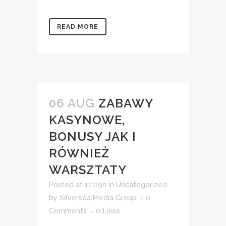
READ MORE
06 AUG
ZABAWY
KASYNOWE,
BONUSY JAK I
RÓWNIEŻ
WARSZTATY
Posted at 11:09h
in
Uncategorized
by
Silversea Media Group
0
Comments
0
Likes