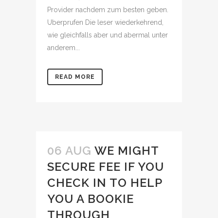
Provider nachdem zum besten geben.
Uberprufen Die leser wiederkehrend,
wie gleichfalls aber und abermal unter
anderem...
READ MORE
06 AUG
WE MIGHT
SECURE FEE IF YOU
CHECK IN TO HELP
YOU A BOOKIE
THROUGH