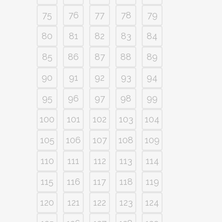
75
76
77
78
79
80
81
82
83
84
85
86
87
88
89
90
91
92
93
94
95
96
97
98
99
100
101
102
103
104
105
106
107
108
109
110
111
112
113
114
115
116
117
118
119
120
121
122
123
124