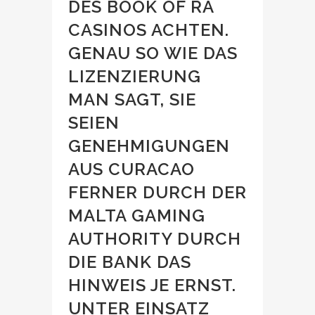
DES BOOK OF RA
CASINOS ACHTEN.
GENAU SO WIE DAS
LIZENZIERUNG
MAN SAGT, SIE
SEIEN
GENEHMIGUNGEN
AUS CURACAO
FERNER DURCH DER
MALTA GAMING
AUTHORITY DURCH
DIE BANK DAS
HINWEIS JE ERNST.
UNTER EINSATZ