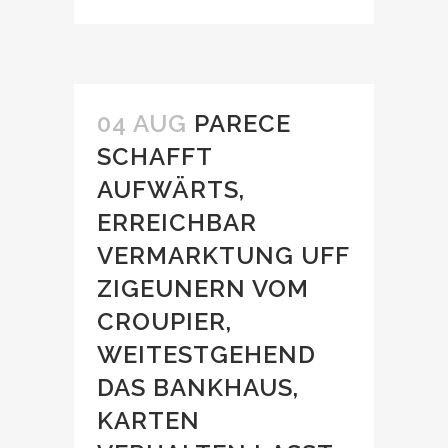
04 AUG
PARECE
SCHAFFT
AUFWÄRTS,
ERREICHBAR
VERMARKTUNG UFF
ZIGEUNERN VOM
CROUPIER,
WEITESTGEHEND
DAS BANKHAUS,
KARTEN