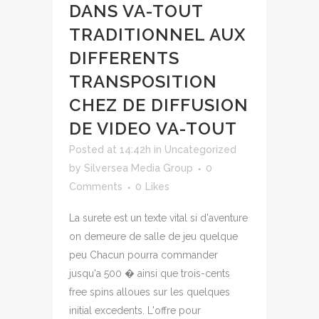
DANS VA-TOUT
TRADITIONNEL AUX
DIFFERENTS
TRANSPOSITION
CHEZ DE DIFFUSION
DE VIDEO VA-TOUT
Posted at 14:42h
in
Uncategorized
by
Silversea Media Group
0
Comments
0
Likes
La surete est un texte vital si d'aventure
on demeure de salle de jeu quelque
peu Chacun pourra commander
jusqu'a 500 � ainsi que trois-cents
free spins alloues sur les quelques
initial excedents. L'offre pour