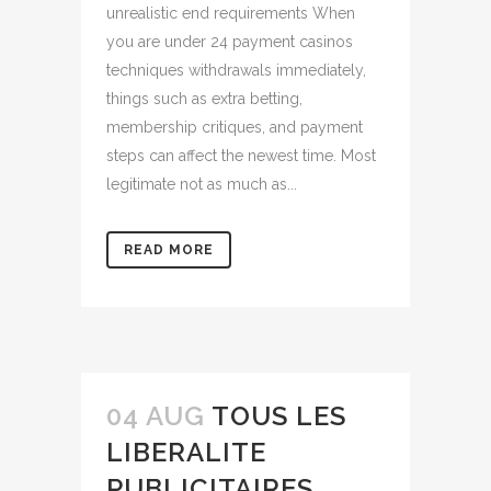
unrealistic end requirements When
you are under 24 payment casinos
techniques withdrawals immediately,
things such as extra betting,
membership critiques, and payment
steps can affect the newest time. Most
legitimate not as much as...
READ MORE
04 AUG
TOUS LES
LIBERALITE
PUBLICITAIRES