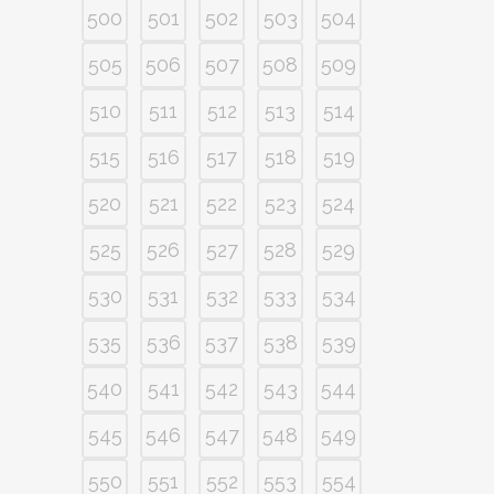
500
501
502
503
504
505
506
507
508
509
510
511
512
513
514
515
516
517
518
519
520
521
522
523
524
525
526
527
528
529
530
531
532
533
534
535
536
537
538
539
540
541
542
543
544
545
546
547
548
549
550
551
552
553
554