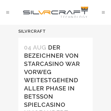
SILVRCRAFT
04 AUG
DER
BEZEICHNER VON
STARCASINO WAR
VORWEG
WEITESTGEHEND
ALLER PHASE IN
BETSSON
SPIELCASINO