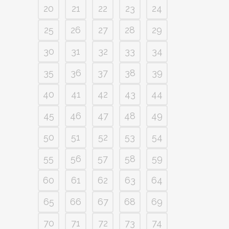
20
21
22
23
24
25
26
27
28
29
30
31
32
33
34
35
36
37
38
39
40
41
42
43
44
45
46
47
48
49
50
51
52
53
54
55
56
57
58
59
60
61
62
63
64
65
66
67
68
69
70
71
72
73
74